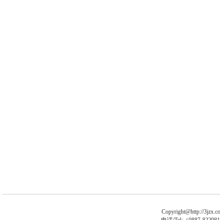
Copyright@http://3jzx.co