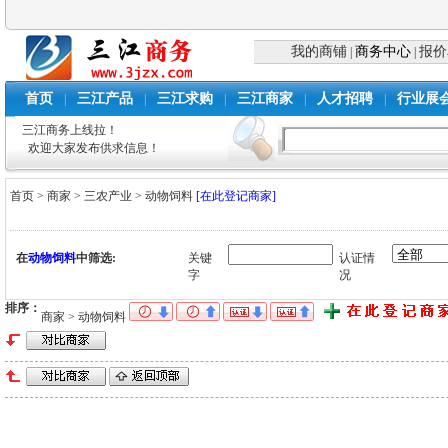
我的商铺
商务中心
报价
|
|
首页
三江产品
三江求购
三江商家
人才招聘
行业展
|
|
|
|
|
三江商务上线拉！
欢迎大家发布供求信息！
首页
>
商家
>
三农产业
>
动物饲料
[在此登记商家]
在
动物饲料
中筛选:
关键
认证情
字
况
排序：
商家 > 动物饲料