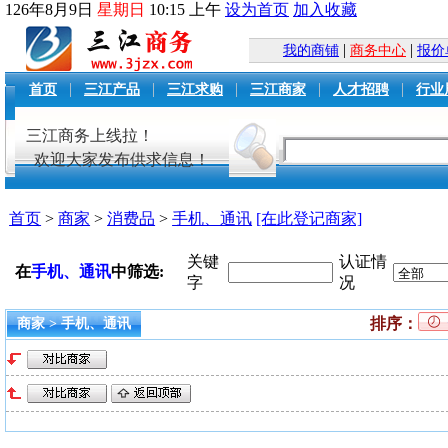
126
年
8
月
9
日
星期日
10
:
15
上午
设为首页
加入收藏
|
|
我的商铺
商务中心
报价
|
|
|
|
|
首页
三江产品
三江求购
三江商家
人才招聘
行业
三江商务上线拉！
欢迎大家发布供求信息！
首页
>
商家
>
消费品
>
手机、通讯
[在此登记商家]
关键
认证情
在
手机、通讯
中筛选:
字
况
排序：
商家 > 手机、通讯