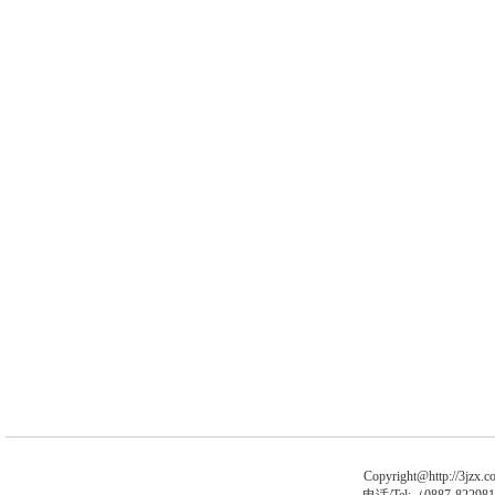
Copyright@http://3jzx.co