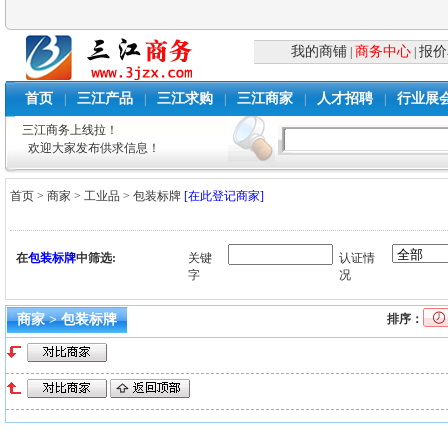
我的商铺
商务中心
报价
|
|
首页
三江产品
三江求购
三江商家
人才招聘
行业展
|
|
|
|
|
三江商务上线拉！
欢迎大家发布供求信息！
首页
>
商家
>
工业品
>
包装标牌
[在此登记商家]
在
包装标牌
中筛选:
关键
认证情
字
况
商家 > 包装标牌
排序：