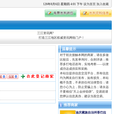
126
年
8
月
6
日
星期四
4
:
01
下午
设为首页
加入收藏
三江资讯网?
打造三江地区权威资讯网络门户！
温馨提示
对于初次接触本网的商家，请在多做
比较后，先发单询问，合则详谈；推
荐多打电话咨询，实地考察——以便
成功达成供应和采购.
本站仅提供信息交流平台，所有信息
均为网友自行发布，如有损失，本站
概不负责，不承担任何法律责任；请
您小心为上，防止受骗上当；请永远
不要相信“天上会掉馅饼”。交易前请
您辨认信息真伪，建议当面交易。
推荐商家
迪庆藏族自治州香巴拉