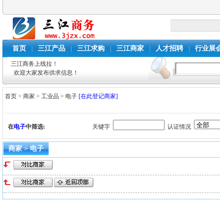
首页
三江产品
三江求购
三江商家
人才招聘
行业展
|
|
|
|
|
三江商务上线拉！
欢迎大家发布供求信息！
首页
>
商家
>
工业品
>
电子
[在此登记商家]
在
电子
中筛选:
关键字
认证情况
商家 > 电子