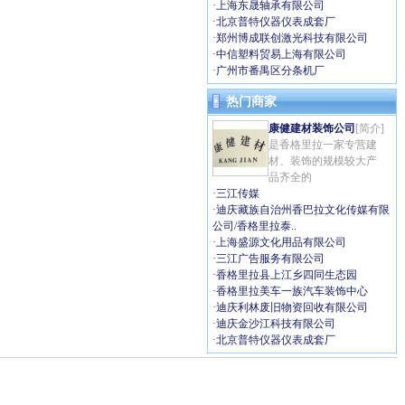
·
上海东晟轴承有限公司
·
北京普特仪器仪表成套厂
·
郑州博成联创激光科技有限公司
·
中信塑料贸易上海有限公司
·
广州市番禺区分条机厂
热门商家
康健建材装饰公司
[简介]
是香格里拉一家专营建
材、装饰的规模较大产
品齐全的
·
三江传媒
·
迪庆藏族自治州香巴拉文化传媒有限
公司/香格里拉泰..
·
上海盛源文化用品有限公司
·
三江广告服务有限公司
·
香格里拉县上江乡四同生态园
·
香格里拉美车一族汽车装饰中心
·
迪庆利林废旧物资回收有限公司
·
迪庆金沙江科技有限公司
·
北京普特仪器仪表成套厂