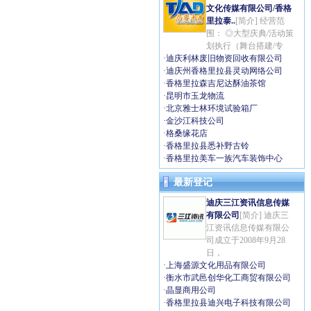
文化传媒有限公司/香格
里拉泰..
[简介] 经营范
围： ◎大型庆典/活动策
划执行（舞台搭建/专
·
迪庆利林废旧物资回收有限公司
·
迪庆州香格里拉县灵动网络公司
·
香格里拉森吉尼达酥油茶馆
·
昆明市玉龙物流
·
北京雅士林环境试验箱厂
·
金沙江科技公司
·
格桑缘花店
·
香格里拉县悉补野古铃
·
香格里拉美车一族汽车装饰中心
最新登记
迪庆三江资讯信息传媒
有限公司
[简介] 迪庆三
江资讯信息传媒有限公
司成立于2008年9月28
日，
·
上海盛源文化用品有限公司
·
衡水市武邑创华化工商贸有限公司
·
晶显商用公司
·
香格里拉县迪兴电子科技有限公司