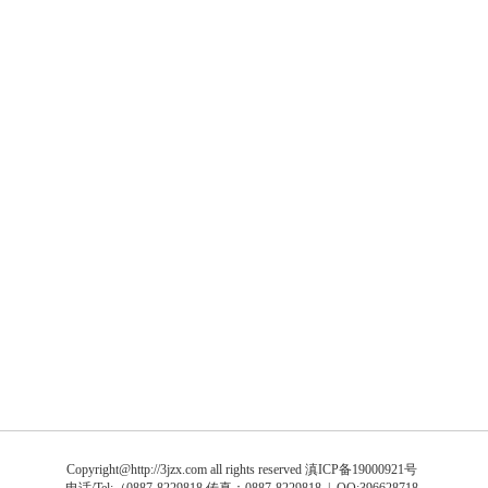
Copyright@http://3jzx.com all rights reserved
滇ICP备19000921号