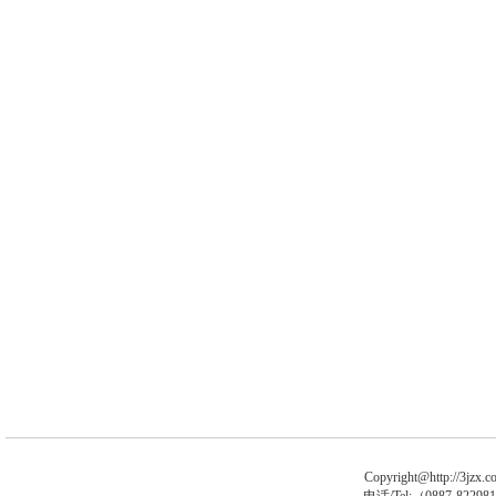
Copyright@http://3jzx.co