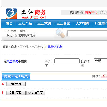
我的商铺
商务中心
报价
|
|
首页
三江产品
三江求购
三江商家
人才招聘
行业展
|
|
|
|
|
三江商务上线拉！
欢迎大家发布供求信息！
首页
>
商家
>
工业品
>
电工电气
[在此登记商家]
在
电工电气
中筛选:
关键
认证情
字
况
商家 > 电工电气
排序：