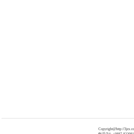
Copyright@http://3jzx.co