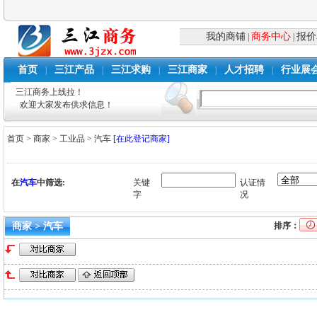
我的商铺
商务中心
报价
|
|
首页
三江产品
三江求购
三江商家
人才招聘
行业展
|
|
|
|
|
三江商务上线拉！
欢迎大家发布供求信息！
首页
>
商家
>
工业品
>
汽车
[在此登记商家]
在
汽车
中筛选:
关键
认证情
字
况
商家 > 汽车
排序：