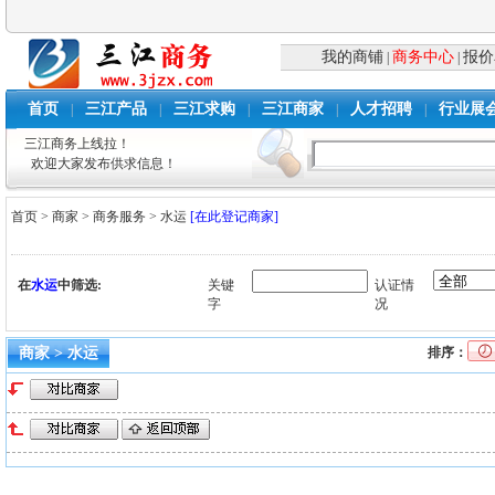
我的商铺
商务中心
报价
|
|
首页
三江产品
三江求购
三江商家
人才招聘
行业展
|
|
|
|
|
三江商务上线拉！
欢迎大家发布供求信息！
首页
>
商家
>
商务服务
>
水运
[在此登记商家]
在
水运
中筛选:
关键
认证情
字
况
商家 > 水运
排序：