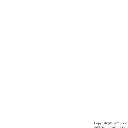
Copyright@http://3jzx.co