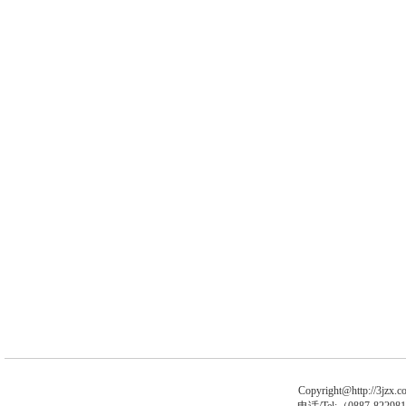
Copyright@http://3jzx.co