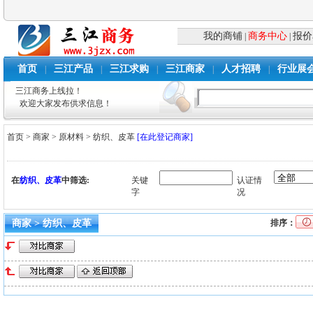
我的商铺
商务中心
报价
|
|
首页
三江产品
三江求购
三江商家
人才招聘
行业展
|
|
|
|
|
三江商务上线拉！
欢迎大家发布供求信息！
首页
>
商家
>
原材料
>
纺织、皮革
[在此登记商家]
在
纺织、皮革
中筛选:
关键
认证情
字
况
商家 > 纺织、皮革
排序：