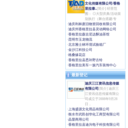
文化传媒有限公司/香格
里拉泰..
[简介] 经营范
围： ◎大型庆典/活动策
划执行（舞台搭建/专
·
迪庆利林废旧物资回收有限公司
·
迪庆州香格里拉县灵动网络公司
·
香格里拉森吉尼达酥油茶馆
·
昆明市玉龙物流
·
北京雅士林环境试验箱厂
·
金沙江科技公司
·
格桑缘花店
·
香格里拉县悉补野古铃
·
香格里拉美车一族汽车装饰中心
最新登记
迪庆三江资讯信息传媒
有限公司
[简介] 迪庆三
江资讯信息传媒有限公
司成立于2008年9月28
日，
·
上海盛源文化用品有限公司
·
衡水市武邑创华化工商贸有限公司
·
晶显商用公司
·
香格里拉县迪兴电子科技有限公司