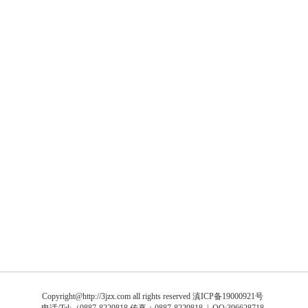
Copyright@http://3jzx.com all rights reserved
滇ICP备19000921号