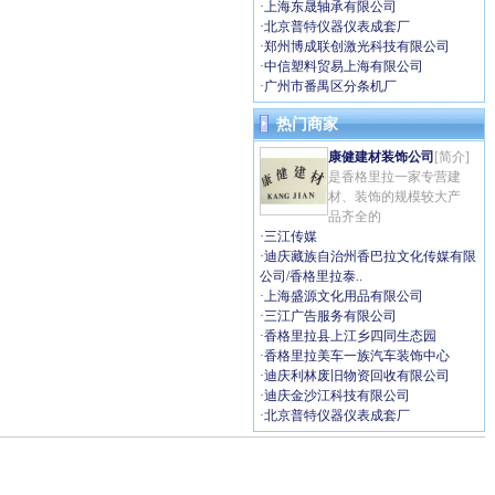
·
上海东晟轴承有限公司
·
北京普特仪器仪表成套厂
·
郑州博成联创激光科技有限公司
·
中信塑料贸易上海有限公司
·
广州市番禺区分条机厂
热门商家
康健建材装饰公司
[简介]
是香格里拉一家专营建
材、装饰的规模较大产
品齐全的
·
三江传媒
·
迪庆藏族自治州香巴拉文化传媒有限
公司/香格里拉泰..
·
上海盛源文化用品有限公司
·
三江广告服务有限公司
·
香格里拉县上江乡四同生态园
·
香格里拉美车一族汽车装饰中心
·
迪庆利林废旧物资回收有限公司
·
迪庆金沙江科技有限公司
·
北京普特仪器仪表成套厂