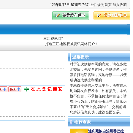
126
年
8
月
7
日
星期五
7
:
37
上午
设为首页
加入收藏
三江资讯网?
打造三江地区权威资讯网络门户！
温馨提示
对于初次接触本网的商家，请在多做
比较后，先发单询问，合则详谈；推
荐多打电话咨询，实地考察——以便
成功达成供应和采购.
本站仅提供信息交流平台，所有信息
均为网友自行发布，如有损失，本站
概不负责，不承担任何法律责任；请
您小心为上，防止受骗上当；请永远
不要相信“天上会掉馅饼”。交易前请
您辨认信息真伪，建议当面交易。
推荐商家
迪庆藏族自治州香巴拉