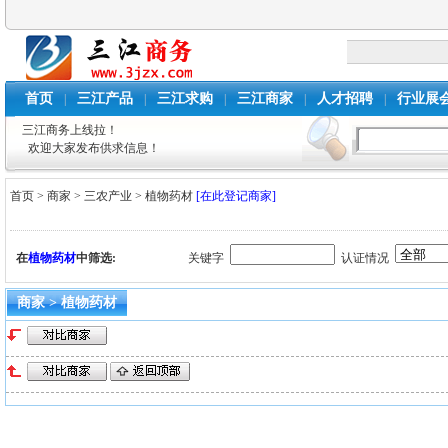
首页
三江产品
三江求购
三江商家
人才招聘
行业展
|
|
|
|
|
三江商务上线拉！
欢迎大家发布供求信息！
首页
>
商家
>
三农产业
>
植物药材
[在此登记商家]
在
植物药材
中筛选:
关键字
认证情况
商家 > 植物药材