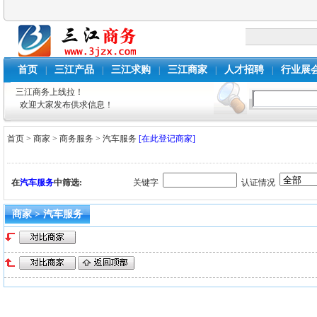
首页
三江产品
三江求购
三江商家
人才招聘
行业展
|
|
|
|
|
三江商务上线拉！
欢迎大家发布供求信息！
首页
>
商家
>
商务服务
>
汽车服务
[在此登记商家]
在
汽车服务
中筛选:
关键字
认证情况
商家 > 汽车服务