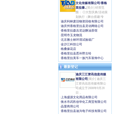
文化传媒有限公司/香格
里拉泰..
[简介] 经营范
围： ◎大型庆典/活动策
划执行（舞台搭建/专
·
迪庆利林废旧物资回收有限公司
·
迪庆州香格里拉县灵动网络公司
·
香格里拉森吉尼达酥油茶馆
·
昆明市玉龙物流
·
北京雅士林环境试验箱厂
·
金沙江科技公司
·
格桑缘花店
·
香格里拉县悉补野古铃
·
香格里拉美车一族汽车装饰中心
最新登记
迪庆三江资讯信息传媒
有限公司
[简介] 迪庆三
江资讯信息传媒有限公
司成立于2008年9月28
日，
·
上海盛源文化用品有限公司
·
衡水市武邑创华化工商贸有限公司
·
晶显商用公司
·
香格里拉县迪兴电子科技有限公司