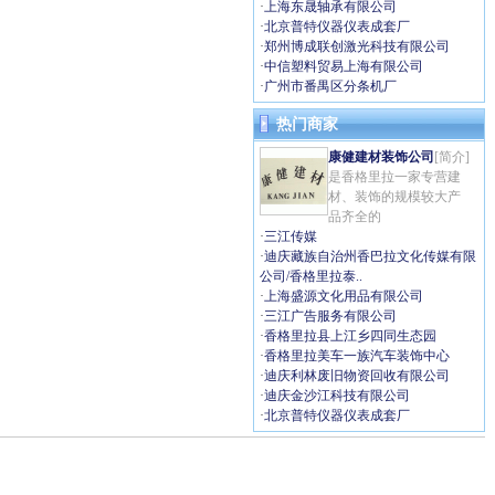
·
上海东晟轴承有限公司
·
北京普特仪器仪表成套厂
·
郑州博成联创激光科技有限公司
·
中信塑料贸易上海有限公司
·
广州市番禺区分条机厂
热门商家
康健建材装饰公司
[简介]
是香格里拉一家专营建
材、装饰的规模较大产
品齐全的
·
三江传媒
·
迪庆藏族自治州香巴拉文化传媒有限
公司/香格里拉泰..
·
上海盛源文化用品有限公司
·
三江广告服务有限公司
·
香格里拉县上江乡四同生态园
·
香格里拉美车一族汽车装饰中心
·
迪庆利林废旧物资回收有限公司
·
迪庆金沙江科技有限公司
·
北京普特仪器仪表成套厂