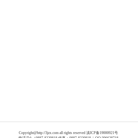
Copyright@http://3jzx.com all rights reserved
滇ICP备19000921号