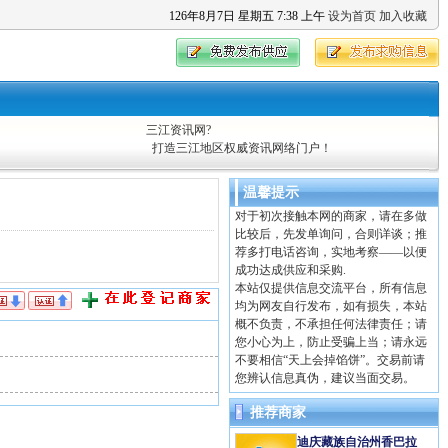
126
年
8
月
7
日
星期五
7
:
38
上午
设为首页
加入收藏
三江资讯网?
打造三江地区权威资讯网络门户！
温馨提示
对于初次接触本网的商家，请在多做
比较后，先发单询问，合则详谈；推
荐多打电话咨询，实地考察——以便
成功达成供应和采购.
本站仅提供信息交流平台，所有信息
均为网友自行发布，如有损失，本站
概不负责，不承担任何法律责任；请
您小心为上，防止受骗上当；请永远
不要相信“天上会掉馅饼”。交易前请
您辨认信息真伪，建议当面交易。
推荐商家
迪庆藏族自治州香巴拉