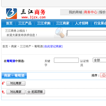
我的商铺
商务中心
报价
|
|
首页
三江产品
三江求购
三江商家
人才招聘
行业展
|
|
|
|
|
三江商务上线拉！
欢迎大家发布供求信息！
首页
>
商家
>
三江特产
>
葡萄酒
[在此登记商家]
在
葡萄酒
中筛选:
关键
认证情
字
况
商家 > 葡萄酒
排序：