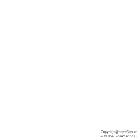
Copyright@http://3jzx.co