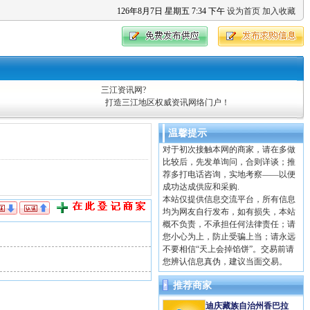
126
年
8
月
7
日
星期五
7
:
34
下午
设为首页
加入收藏
三江资讯网?
打造三江地区权威资讯网络门户！
温馨提示
对于初次接触本网的商家，请在多做
比较后，先发单询问，合则详谈；推
荐多打电话咨询，实地考察——以便
成功达成供应和采购.
本站仅提供信息交流平台，所有信息
均为网友自行发布，如有损失，本站
概不负责，不承担任何法律责任；请
您小心为上，防止受骗上当；请永远
不要相信“天上会掉馅饼”。交易前请
您辨认信息真伪，建议当面交易。
推荐商家
迪庆藏族自治州香巴拉