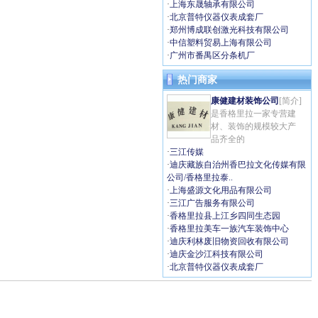
·
上海东晟轴承有限公司
·
北京普特仪器仪表成套厂
·
郑州博成联创激光科技有限公司
·
中信塑料贸易上海有限公司
·
广州市番禺区分条机厂
热门商家
康健建材装饰公司
[简介]
是香格里拉一家专营建
材、装饰的规模较大产
品齐全的
·
三江传媒
·
迪庆藏族自治州香巴拉文化传媒有限
公司/香格里拉泰..
·
上海盛源文化用品有限公司
·
三江广告服务有限公司
·
香格里拉县上江乡四同生态园
·
香格里拉美车一族汽车装饰中心
·
迪庆利林废旧物资回收有限公司
·
迪庆金沙江科技有限公司
·
北京普特仪器仪表成套厂