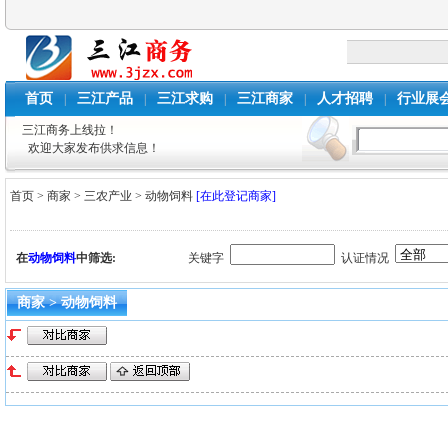
首页
三江产品
三江求购
三江商家
人才招聘
行业展
|
|
|
|
|
三江商务上线拉！
欢迎大家发布供求信息！
首页
>
商家
>
三农产业
>
动物饲料
[在此登记商家]
在
动物饲料
中筛选:
关键字
认证情况
商家 > 动物饲料