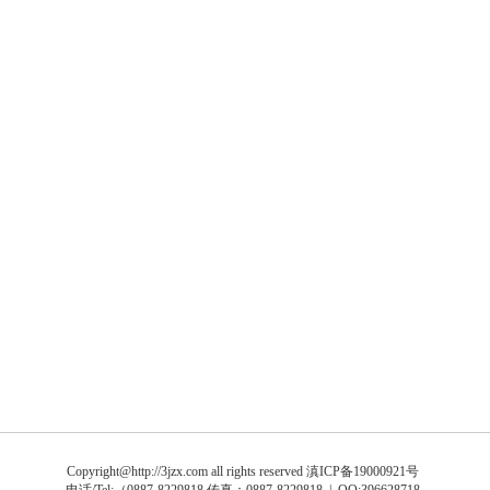
Copyright@http://3jzx.com all rights reserved
滇ICP备19000921号