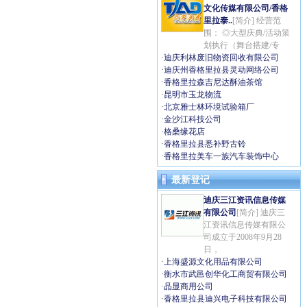
文化传媒有限公司/香格
里拉泰..
[简介] 经营范
围： ◎大型庆典/活动策
划执行（舞台搭建/专
·
迪庆利林废旧物资回收有限公司
·
迪庆州香格里拉县灵动网络公司
·
香格里拉森吉尼达酥油茶馆
·
昆明市玉龙物流
·
北京雅士林环境试验箱厂
·
金沙江科技公司
·
格桑缘花店
·
香格里拉县悉补野古铃
·
香格里拉美车一族汽车装饰中心
最新登记
迪庆三江资讯信息传媒
有限公司
[简介] 迪庆三
江资讯信息传媒有限公
司成立于2008年9月28
日，
·
上海盛源文化用品有限公司
·
衡水市武邑创华化工商贸有限公司
·
晶显商用公司
·
香格里拉县迪兴电子科技有限公司