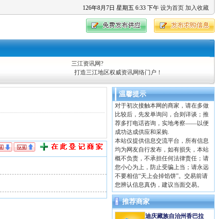
126
年
8
月
7
日
星期五
6
:
33
下午
设为首页
加入收藏
三江资讯网?
打造三江地区权威资讯网络门户！
温馨提示
对于初次接触本网的商家，请在多做
比较后，先发单询问，合则详谈；推
荐多打电话咨询，实地考察——以便
成功达成供应和采购.
本站仅提供信息交流平台，所有信息
均为网友自行发布，如有损失，本站
概不负责，不承担任何法律责任；请
您小心为上，防止受骗上当；请永远
不要相信“天上会掉馅饼”。交易前请
您辨认信息真伪，建议当面交易。
推荐商家
迪庆藏族自治州香巴拉