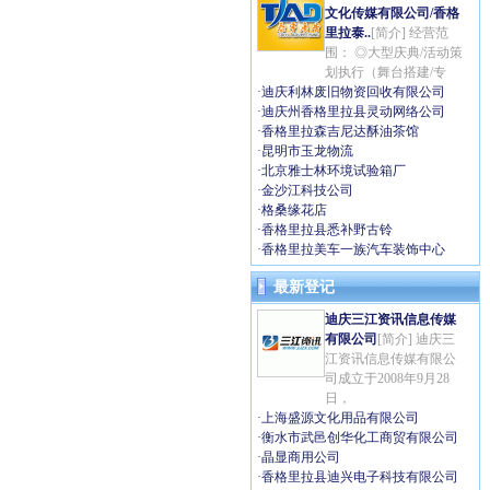
文化传媒有限公司/香格
里拉泰..
[简介] 经营范
围： ◎大型庆典/活动策
划执行（舞台搭建/专
·
迪庆利林废旧物资回收有限公司
·
迪庆州香格里拉县灵动网络公司
·
香格里拉森吉尼达酥油茶馆
·
昆明市玉龙物流
·
北京雅士林环境试验箱厂
·
金沙江科技公司
·
格桑缘花店
·
香格里拉县悉补野古铃
·
香格里拉美车一族汽车装饰中心
最新登记
迪庆三江资讯信息传媒
有限公司
[简介] 迪庆三
江资讯信息传媒有限公
司成立于2008年9月28
日，
·
上海盛源文化用品有限公司
·
衡水市武邑创华化工商贸有限公司
·
晶显商用公司
·
香格里拉县迪兴电子科技有限公司