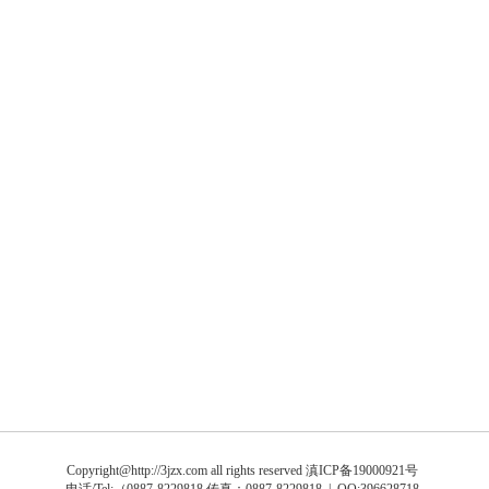
Copyright@http://3jzx.com all rights reserved
滇ICP备19000921号