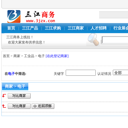
首页
三江产品
三江求购
三江商家
人才招聘
行业展
|
|
|
|
|
三江商务上线拉！
欢迎大家发布供求信息！
首页
>
商家
>
工业品
>
电子
[在此登记商家]
在
电子
中筛选:
关键字
认证情况
商家 > 电子