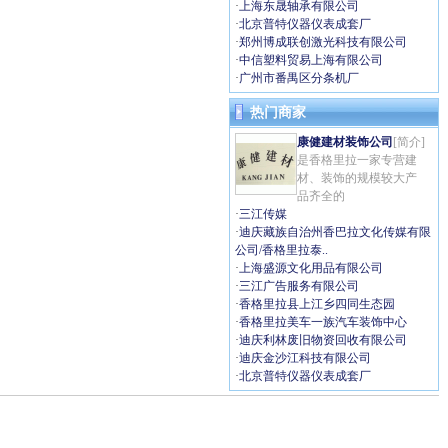
·
上海东晟轴承有限公司
·
北京普特仪器仪表成套厂
·
郑州博成联创激光科技有限公司
·
中信塑料贸易上海有限公司
·
广州市番禺区分条机厂
热门商家
康健建材装饰公司
[简介]
是香格里拉一家专营建
材、装饰的规模较大产
品齐全的
·
三江传媒
·
迪庆藏族自治州香巴拉文化传媒有限
公司/香格里拉泰..
·
上海盛源文化用品有限公司
·
三江广告服务有限公司
·
香格里拉县上江乡四同生态园
·
香格里拉美车一族汽车装饰中心
·
迪庆利林废旧物资回收有限公司
·
迪庆金沙江科技有限公司
·
北京普特仪器仪表成套厂