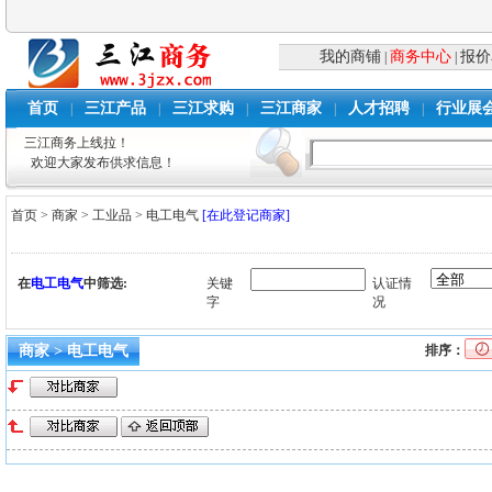
我的商铺
商务中心
报价
|
|
首页
三江产品
三江求购
三江商家
人才招聘
行业展
|
|
|
|
|
三江商务上线拉！
欢迎大家发布供求信息！
首页
>
商家
>
工业品
>
电工电气
[在此登记商家]
在
电工电气
中筛选:
关键
认证情
字
况
商家 > 电工电气
排序：