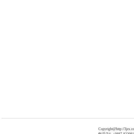
Copyright@http://3jzx.co