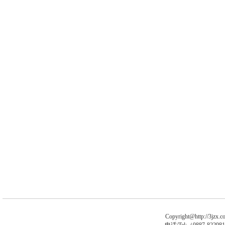
Copyright@http://3jzx.co