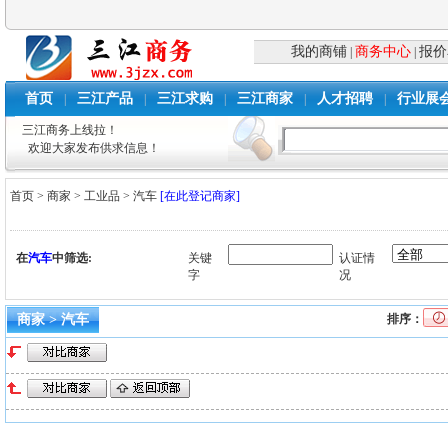
我的商铺
商务中心
报价
|
|
首页
三江产品
三江求购
三江商家
人才招聘
行业展
|
|
|
|
|
三江商务上线拉！
欢迎大家发布供求信息！
首页
>
商家
>
工业品
>
汽车
[在此登记商家]
在
汽车
中筛选:
关键
认证情
字
况
商家 > 汽车
排序：