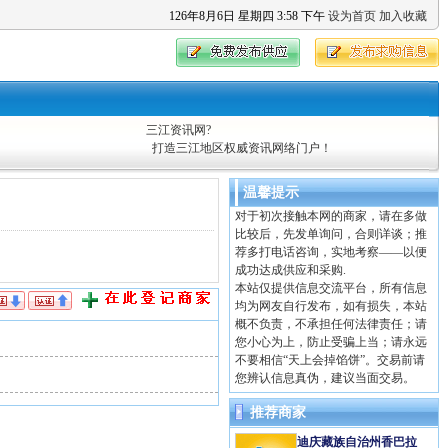
126
年
8
月
6
日
星期四
3
:
58
下午
设为首页
加入收藏
三江资讯网?
打造三江地区权威资讯网络门户！
温馨提示
对于初次接触本网的商家，请在多做
比较后，先发单询问，合则详谈；推
荐多打电话咨询，实地考察——以便
成功达成供应和采购.
本站仅提供信息交流平台，所有信息
均为网友自行发布，如有损失，本站
概不负责，不承担任何法律责任；请
您小心为上，防止受骗上当；请永远
不要相信“天上会掉馅饼”。交易前请
您辨认信息真伪，建议当面交易。
推荐商家
迪庆藏族自治州香巴拉