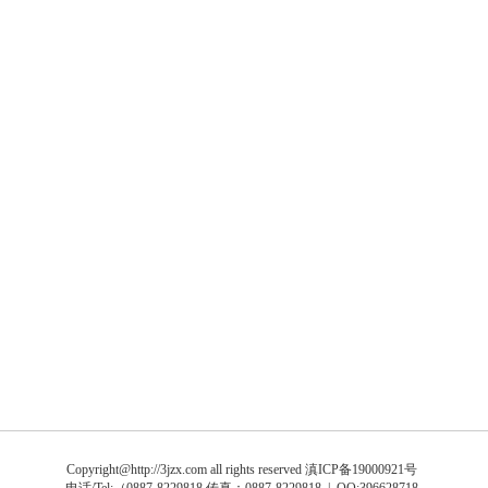
Copyright@http://3jzx.com all rights reserved
滇ICP备19000921号