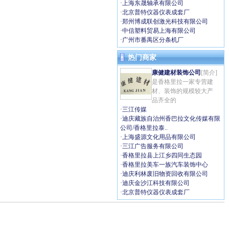
·
上海东晟轴承有限公司
·
北京普特仪器仪表成套厂
·
郑州博成联创激光科技有限公司
·
中信塑料贸易上海有限公司
·
广州市番禺区分条机厂
热门商家
康健建材装饰公司
[简介]
是香格里拉一家专营建
材、装饰的规模较大产
品齐全的
·
三江传媒
·
迪庆藏族自治州香巴拉文化传媒有限
公司/香格里拉泰..
·
上海盛源文化用品有限公司
·
三江广告服务有限公司
·
香格里拉县上江乡四同生态园
·
香格里拉美车一族汽车装饰中心
·
迪庆利林废旧物资回收有限公司
·
迪庆金沙江科技有限公司
·
北京普特仪器仪表成套厂