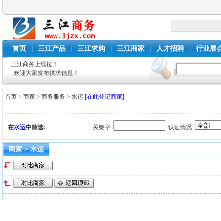
首页
三江产品
三江求购
三江商家
人才招聘
行业展
|
|
|
|
|
三江商务上线拉！
欢迎大家发布供求信息！
首页
>
商家
>
商务服务
>
水运
[在此登记商家]
在
水运
中筛选:
关键字
认证情况
商家 > 水运