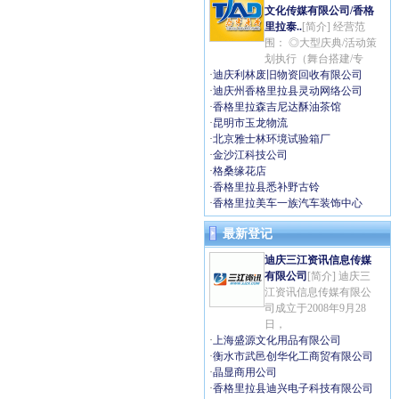
文化传媒有限公司/香格
里拉泰..
[简介] 经营范
围： ◎大型庆典/活动策
划执行（舞台搭建/专
·
迪庆利林废旧物资回收有限公司
·
迪庆州香格里拉县灵动网络公司
·
香格里拉森吉尼达酥油茶馆
·
昆明市玉龙物流
·
北京雅士林环境试验箱厂
·
金沙江科技公司
·
格桑缘花店
·
香格里拉县悉补野古铃
·
香格里拉美车一族汽车装饰中心
最新登记
迪庆三江资讯信息传媒
有限公司
[简介] 迪庆三
江资讯信息传媒有限公
司成立于2008年9月28
日，
·
上海盛源文化用品有限公司
·
衡水市武邑创华化工商贸有限公司
·
晶显商用公司
·
香格里拉县迪兴电子科技有限公司