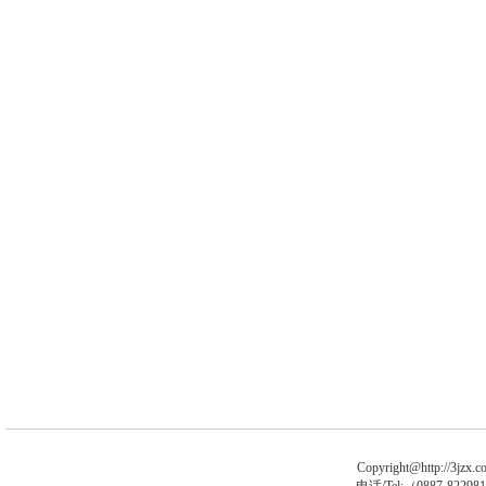
Copyright@http://3jzx.co