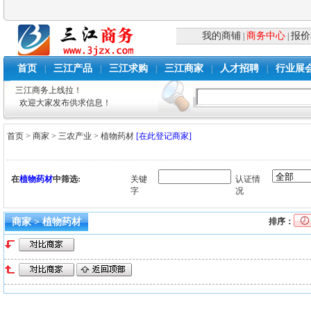
我的商铺
商务中心
报价
|
|
首页
三江产品
三江求购
三江商家
人才招聘
行业展
|
|
|
|
|
三江商务上线拉！
欢迎大家发布供求信息！
首页
>
商家
>
三农产业
>
植物药材
[在此登记商家]
在
植物药材
中筛选:
关键
认证情
字
况
商家 > 植物药材
排序：