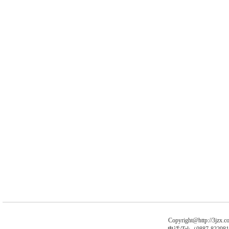
Copyright@http://3jzx.co