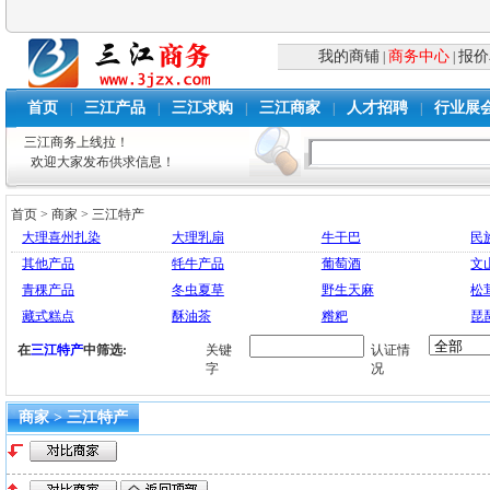
我的商铺
商务中心
报价
|
|
首页
三江产品
三江求购
三江商家
人才招聘
行业展
|
|
|
|
|
三江商务上线拉！
欢迎大家发布供求信息！
首页
>
商家
>
三江特产
大理喜州扎染
大理乳扇
牛干巴
民
其他产品
牦牛产品
葡萄酒
文
青稞产品
冬虫夏草
野生天麻
松
藏式糕点
酥油茶
糌粑
琵
在
三江特产
中筛选:
关键
认证情
字
况
商家 > 三江特产