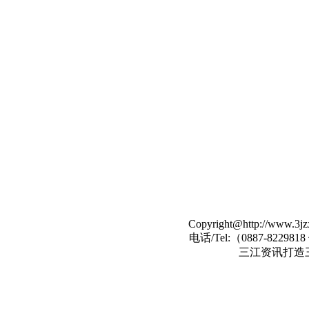
Copyright@http://www.3jzx
电话/Tel:（
0887-822981
三江资讯打造
马
asp木马