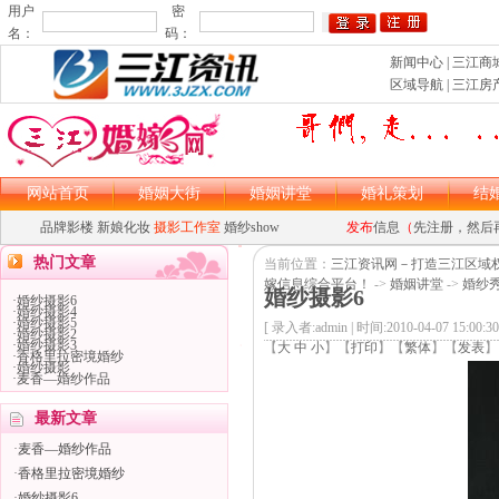
用户
密
名：
码：
新闻中心
|
三江商
区域导航
|
三江房
网站首页
婚姻大街
婚姻讲堂
婚礼策划
结
品牌影楼
新娘化妆
摄影工作室
婚纱show
发布
信息
（
先注册，然后
asp大马
asp木马
热门文章
当前位置：
三江资讯网－打造三江区域
嫁信息综合平台！
->
婚姻讲堂
->
婚纱
婚纱摄影6
·
婚纱摄影6
·
婚纱摄影4
·
婚纱摄影5
[ 录入者:admin | 时间:2010-04-07 15:00:30
·
婚纱摄影2
·
婚纱摄影3
【
大
中
小
】【
打印
】
【
繁体
】【
发表
】
asp大马
asp木马
·
香格里拉密境婚纱
·
婚纱摄影
·
麦香—婚纱作品
最新文章
·
麦香—婚纱作品
·
香格里拉密境婚纱
·
婚纱摄影6