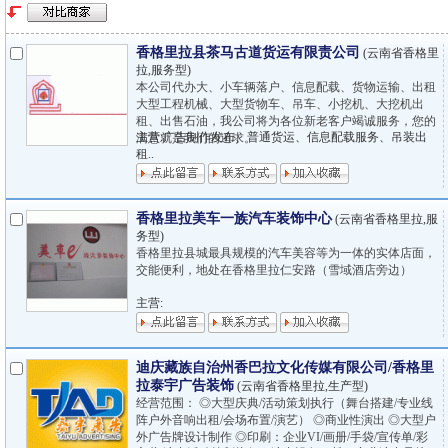
香格里拉县茶马古道货运有限责公司
(云南省香格里
拉,服务型)
本公司代办大、小车辆落户、信息配载、货物运输、出租
大型工程机械、大型货物车、吊车、小挖机、大挖机出
租、出售石油，我公司将为各位新老客户竭诚服务，您的
主营:广告制作发布、普通货运、信息配载服务、吊装出
满意就是我们的追求。
租..
香格里拉美车一族汽车装饰中心
(云南省香格里拉,服
务型)
香格里拉县城最具规模的汽车美容等为一体的实体店面，
交能便利，地处在香格里拉仁安路（雪域酒店旁边）
主营:
迪庆藏族自治州香巴拉文化传媒有限公司/香格里
拉泰宇广告装饰
(云南省香格里拉,生产型)
经营范围： ◎大型庆典/活动策划执行（舞台搭建/专业线
阵户外音响出租/会场布置/演艺） ◎商业性演出 ◎大型户
外广告牌设计制作 ◎印刷：企业VI/画册/手袋/宣传单/彩