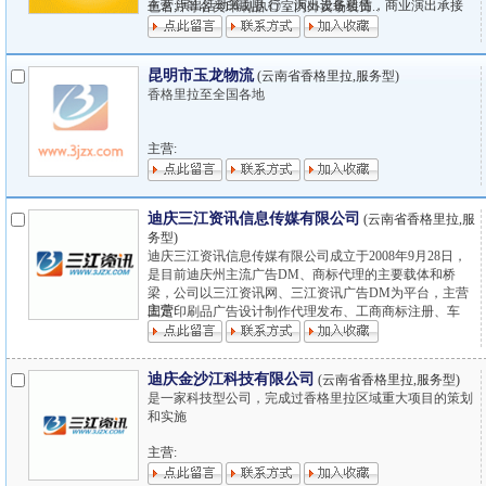
主营:演出活动筹划执行，演出设备租赁，商业演出承接
色名片等各类印刷品 ◎室内外卖场装饰..
昆明市玉龙物流
(云南省香格里拉,服务型)
香格里拉至全国各地
主营:
迪庆三江资讯信息传媒有限公司
(云南省香格里拉,服
务型)
迪庆三江资讯信息传媒有限公司成立于2008年9月28日，
是目前迪庆州主流广告DM、商标代理的主要载体和桥
梁，公司以三江资讯网、三江资讯广告DM为平台，主营
主营:
固定印刷品广告设计制作代理发布、工商商标注册、车
辆..
迪庆金沙江科技有限公司
(云南省香格里拉,服务型)
是一家科技型公司，完成过香格里拉区域重大项目的策划
和实施
主营: