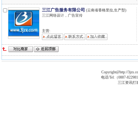
三江广告服务有限公司
(云南省香格里拉,生产型)
三江网络设计，广告宣传
主营:
Copyright@http://3jzx.co
电话/Tel:（
0887-8229
三江资讯打
sp大马
asp木马