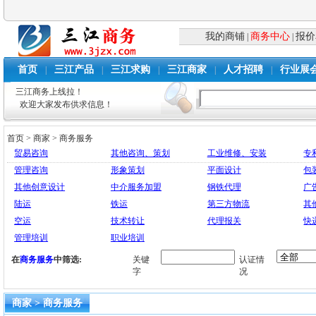
我的商铺
商务中心
报价
|
|
首页
三江产品
三江求购
三江商家
人才招聘
行业展
|
|
|
|
|
三江商务上线拉！
欢迎大家发布供求信息！
首页
>
商家
>
商务服务
贸易咨询
其他咨询、策划
工业维修、安装
专
管理咨询
形象策划
平面设计
包
其他创意设计
中介服务加盟
钢铁代理
广
陆运
铁运
第三方物流
其
空运
技术转让
代理报关
快
管理培训
职业培训
在
商务服务
中筛选:
关键
认证情
字
况
商家 > 商务服务