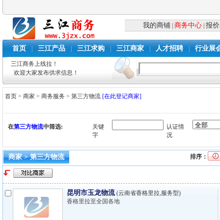
我的商铺
商务中心
报价
|
|
首页
三江产品
三江求购
三江商家
人才招聘
行业展
|
|
|
|
|
三江商务上线拉！
欢迎大家发布供求信息！
首页
>
商家
>
商务服务
>
第三方物流
[在此登记商家]
在
第三方物流
中筛选:
关键
认证情
字
况
商家 > 第三方物流
排序：
昆明市玉龙物流
(云南省香格里拉,服务型)
香格里拉至全国各地