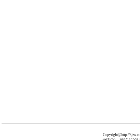
Copyright@http://3jzx.co