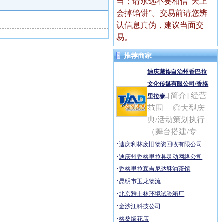
当；请永远不要相信“天上
会掉馅饼”。交易前请您辨
认信息真伪，建议当面交
易。
推荐商家
迪庆藏族自治州香巴拉
文化传媒有限公司/香格
[简介] 经营
里拉泰..
范围： ◎大型庆
典/活动策划执行
（舞台搭建/专
·
迪庆利林废旧物资回收有限公司
·
迪庆州香格里拉县灵动网络公司
·
香格里拉森吉尼达酥油茶馆
·
昆明市玉龙物流
·
北京雅士林环境试验箱厂
·
金沙江科技公司
·
格桑缘花店