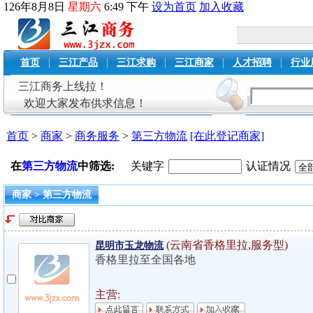
126
年
8
月
8
日
星期六
6
:
49
下午
设为首页
加入收藏
|
|
|
|
|
首页
三江产品
三江求购
三江商家
人才招聘
行业
三江商务上线拉！
欢迎大家发布供求信息！
首页
>
商家
>
商务服务
>
第三方物流
[在此登记商家]
在
第三方物流
中筛选:
关键字
认证情况
商家 > 第三方物流
(云南省香格里拉,服务型)
昆明市玉龙物流
香格里拉至全国各地
主营: