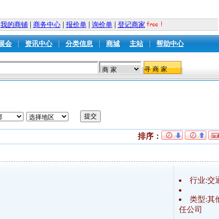
|
|
|
|
我的商铺
商务中心
报价单
询价单
登记商家
|
|
|
|
展会
资讯中心
分类信息
商城
主站
帮助中心
排序：
行业:交
类型:其
任公司