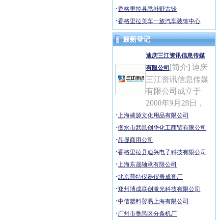
·
香格里拉县悉补野古铃
·
香格里拉美车一族汽车装饰中心
最新登记
迪庆三江资讯信息传媒
[简介] 迪庆
有限公司
三江资讯信息传媒
有限公司成立于
2008年9月28日，
·
上海盛源文化用品有限公司
·
衡水市武邑创华化工商贸有限公司
·
晶显商用公司
·
香格里拉县迪兴电子科技有限公司
·
上海东晟轴承有限公司
·
北京普特仪器仪表成套厂
·
郑州博成联创激光科技有限公司
·
中信塑料贸易上海有限公司
·
广州市番禺区分条机厂