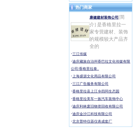
热门商家
[简
康健建材装饰公司
介] 是香格里拉一
家专营建材、装饰
的规模较大产品齐
全的
·
三江传媒
·
迪庆藏族自治州香巴拉文化传媒有限
公司/香格里拉泰..
·
上海盛源文化用品有限公司
·
三江广告服务有限公司
·
香格里拉县上江乡四同生态园
·
香格里拉美车一族汽车装饰中心
·
迪庆利林废旧物资回收有限公司
·
迪庆金沙江科技有限公司
·
北京普特仪器仪表成套厂