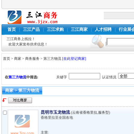
首页
三江产品
三江求购
三江商家
人才招聘
行业展
|
|
|
|
|
三江商务上线拉！
欢迎大家发布供求信息！
首页
>
商家
>
商务服务
>
第三方物流
[在此登记商家]
在
第三方物流
中筛选:
关键字
认证情况
商家 > 第三方物流
昆明市玉龙物流
(云南省香格里拉,服务型)
香格里拉至全国各地
主营: