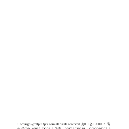
Copyright@http://3jzx.com all rights reserved
滇ICP备19000921号