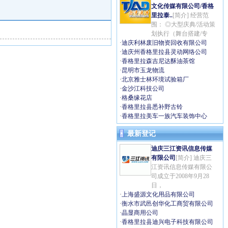
文化传媒有限公司/香格
里拉泰..
[简介] 经营范
围： ◎大型庆典/活动策
划执行（舞台搭建/专
·
迪庆利林废旧物资回收有限公司
·
迪庆州香格里拉县灵动网络公司
·
香格里拉森吉尼达酥油茶馆
·
昆明市玉龙物流
·
北京雅士林环境试验箱厂
·
金沙江科技公司
·
格桑缘花店
·
香格里拉县悉补野古铃
·
香格里拉美车一族汽车装饰中心
最新登记
迪庆三江资讯信息传媒
有限公司
[简介] 迪庆三
江资讯信息传媒有限公
司成立于2008年9月28
日，
·
上海盛源文化用品有限公司
·
衡水市武邑创华化工商贸有限公司
·
晶显商用公司
·
香格里拉县迪兴电子科技有限公司