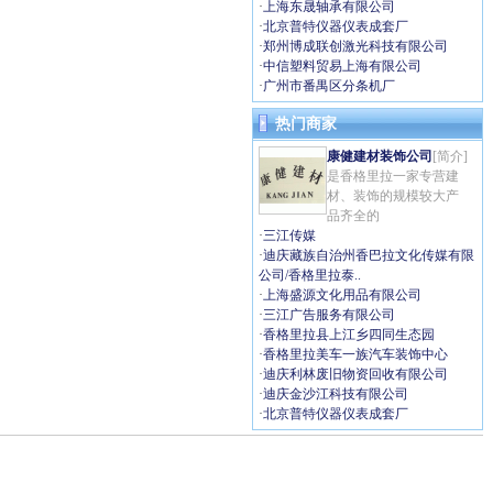
·
上海东晟轴承有限公司
·
北京普特仪器仪表成套厂
·
郑州博成联创激光科技有限公司
·
中信塑料贸易上海有限公司
·
广州市番禺区分条机厂
热门商家
康健建材装饰公司
[简介]
是香格里拉一家专营建
材、装饰的规模较大产
品齐全的
·
三江传媒
·
迪庆藏族自治州香巴拉文化传媒有限
公司/香格里拉泰..
·
上海盛源文化用品有限公司
·
三江广告服务有限公司
·
香格里拉县上江乡四同生态园
·
香格里拉美车一族汽车装饰中心
·
迪庆利林废旧物资回收有限公司
·
迪庆金沙江科技有限公司
·
北京普特仪器仪表成套厂