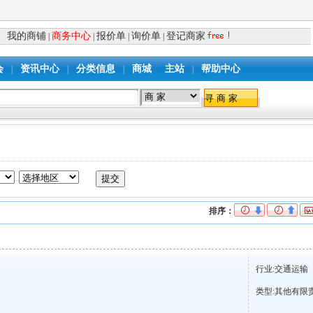
我的商铺
商务中心
报价单
询价单
登记商家
|
|
|
|
会
资讯中心
分类信息
商城
主站
帮助中心
|
|
|
|
排序：
行业:交通运输
类型:其他有限