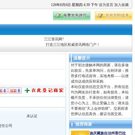
126
年
8
月
6
日
星期四
4
:
39
下午
设为首页
加入收藏
三江资讯网?
打造三江地区权威资讯网络门户！
温馨提示
对于初次接触本网的商家，请在多做
比较后，先发单询问，合则详谈；推
荐多打电话咨询，实地考察——以便
成功达成供应和采购.
本站仅提供信息交流平台，所有信息
均为网友自行发布，如有损失，本站
概不负责，不承担任何法律责任；请
您小心为上，防止受骗上当；请永远
不要相信“天上会掉馅饼”。交易前请
您辨认信息真伪，建议当面交易。
未认证
推荐商家
责任公司
迪庆藏族自治州香巴拉