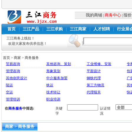
我的商铺
商务中心
报价
|
|
首页
三江产品
三江求购
三江商家
人才招聘
行业展
|
|
|
|
|
三江商务上线拉！
欢迎大家发布供求信息！
首页
>
商家
>
商务服务
贸易咨询
其他咨询、策划
工业维修、安装
专
管理咨询
形象策划
平面设计
包
其他创意设计
中介服务加盟
钢铁代理
广
陆运
铁运
第三方物流
其
空运
技术转让
代理报关
快
管理培训
职业培训
在
商务服务
中筛选:
关键
认证情
字
况
商家 > 商务服务