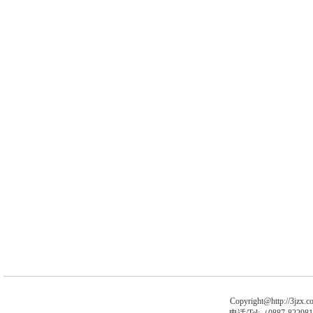
Copyright@http://3jzx.co